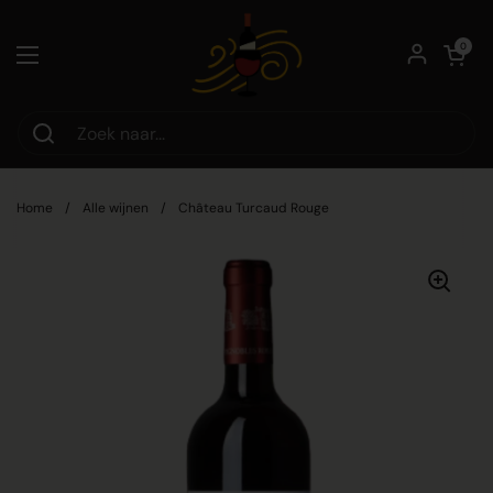
Ga naar content
Winkelwagentje
0
Menu openen
Home
/
Alle wijnen
/
Château Turcaud Rouge