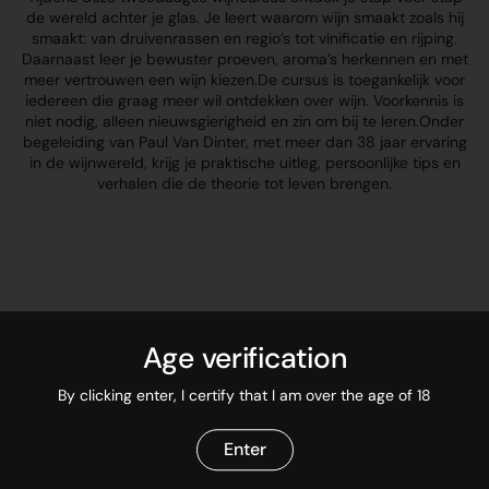
de wereld achter je glas. Je leert waarom wijn smaakt zoals hij
smaakt: van druivenrassen en regio’s tot vinificatie en rijping.
Daarnaast leer je bewuster proeven, aroma’s herkennen en met
meer vertrouwen een wijn kiezen.De cursus is toegankelijk voor
iedereen die graag meer wil ontdekken over wijn. Voorkennis is
niet nodig, alleen nieuwsgierigheid en zin om bij te leren.Onder
begeleiding van Paul Van Dinter, met meer dan 38 jaar ervaring
in de wijnwereld, krijg je praktische uitleg, persoonlijke tips en
verhalen die de theorie tot leven brengen.
Age verification
By clicking enter, I certify that I am over the age of 18
Enter