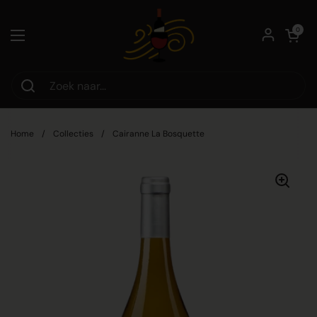
Ga naar content
Winkelwagentje
0
Menu openen
Home
/
Collecties
/
Cairanne La Bosquette